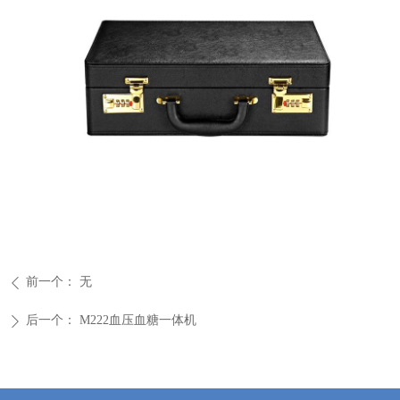
前一个：
无
ꄴ
后一个：
M222血压血糖一体机
ꄲ