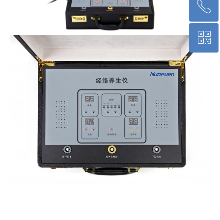
ꂅ
回到顶部
ꀥ
400-830-2029
微信二维码