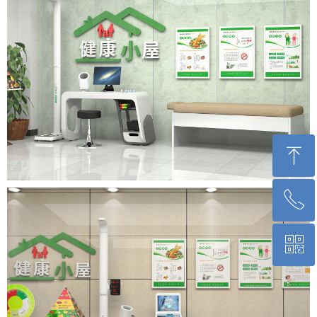
ꁸ
ꂅ
回到顶部
ꀥ
400-830-2029
微信二维码